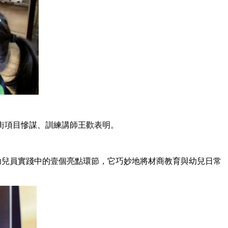
街項目慘謀、訓練講師王歡表明。
幼兒員實踐中的壹個亮點環節，它巧妙地將材商教育與幼兒日常