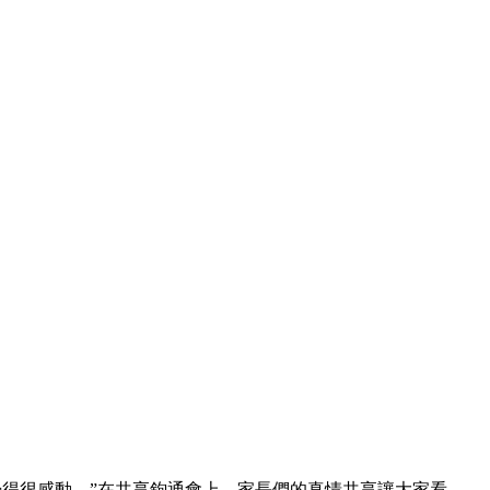
得很感動。”在共享鉤通會上，家長們的真情共享讓大家看