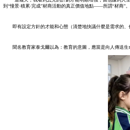
到“憧景·積累·完成”材商活動的真正價值地點——所謂“材商”
即有設定方針的才能和心態（清楚地抉議什麼是需求的、什
聞名教育家泰戈爾以為：教育的意圖，應當是向人傳送生命