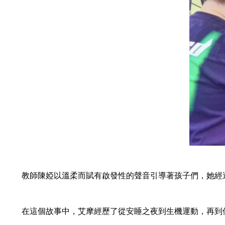
教師陳婭以溫柔而賦有啟發性的聲音引導著孩子們，她經過
在這個故事中，艾摩經歷了從安睡之夜到生機運動，再到偶感