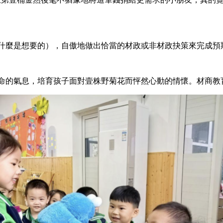
。
麼是想要的），自傲地做出恰當的材政或非材政抉策來完成預
的氣息，培育孩子面對壹株野菊花而怦然心動的情懷。材商教