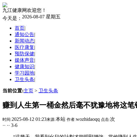
九江健康网欢迎您！
2026-08-07 星期五
今天是：
首页
|
通知公告
|
新闻动态
|
医疗康复
|
预防保健
|
媒体声音
|
健康知识
|
学习园地
|
卫生头条
|
当前位置:
主页
>
卫生头条
赚到人生第一桶金然后毫不犹豫地将这笔
2025-08-12 01:23
本站
wozhidaoqq
次
时间:
来源:
作者:
点击:
·· ·· 3-6
“這幾天，我看到幺兒的計劃才能明顯增強，當他賺到人生第