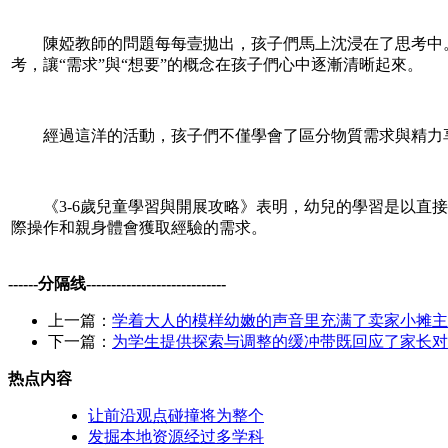
陳婭教師的問題每每壹拋出，孩子們馬上沈浸在了思考中。
考，讓“需求”與“想要”的概念在孩子們心中逐漸清晰起來。
經過這洋的活動，孩子們不僅學會了區分物質需求與精力享
《3-6歲兒童學習與開展攻略》表明，幼兒的學習是以直接
際操作和親身體會獲取經驗的需求。
------分隔线----------------------------
上一篇：
学着大人的模样幼嫩的声音里充满了卖家小摊主
下一篇：
为学生提供探索与调整的缓冲带既回应了家长对
热点内容
让前沿观点碰撞将为整个
发掘本地资源经过多学科